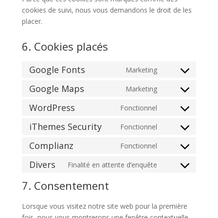
cookies de suivi, nous vous demandons le droit de les
placer.
6. Cookies placés
Google Fonts
Marketing
Consent
to
Google Maps
Marketing
Consent
service
to
WordPress
Fonctionnel
google-
Consent
service
fonts
to
iThemes Security
Fonctionnel
google-
Consent
service
maps
to
Complianz
Fonctionnel
wordpress
Consent
service
to
Divers
Finalité en attente d’enquête
ithemes-
Consent
service
security
to
7. Consentement
complianz
service
divers
Lorsque vous visitez notre site web pour la première
fois, nous vous montrerons une fenêtre contextuelle